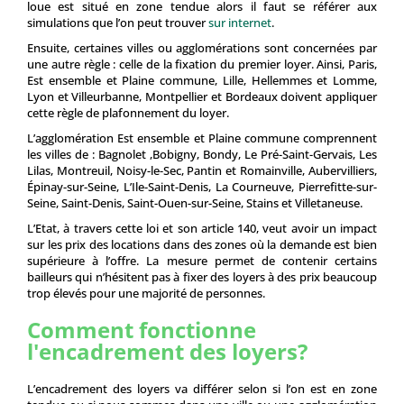
loue est situé en zone tendue alors il faut se référer aux
simulations que l’on peut trouver
sur internet
.
Ensuite, certaines villes ou agglomérations sont concernées par
une autre règle : celle de la fixation du premier loyer. Ainsi, Paris,
Est ensemble et Plaine commune, Lille, Hellemmes et Lomme,
Lyon et Villeurbanne, Montpellier et Bordeaux doivent appliquer
cette règle de plafonnement du loyer.
L’agglomération Est ensemble et Plaine commune comprennent
les villes de : Bagnolet ,Bobigny, Bondy, Le Pré-Saint-Gervais, Les
Lilas, Montreuil, Noisy-le-Sec, Pantin et Romainville, Aubervilliers,
Épinay-sur-Seine, L’Ile-Saint-Denis, La Courneuve, Pierrefitte-sur-
Seine, Saint-Denis, Saint-Ouen-sur-Seine, Stains et Villetaneuse.
L’Etat, à travers cette loi et son article 140, veut avoir un impact
sur les prix des locations dans des zones où la demande est bien
supérieure à l’offre. La mesure permet de contenir certains
bailleurs qui n’hésitent pas à fixer des loyers à des prix beaucoup
trop élevés pour une majorité de personnes.
Comment fonctionne
l'encadrement des loyers?
L’encadrement des loyers va différer selon si l’on est en zone