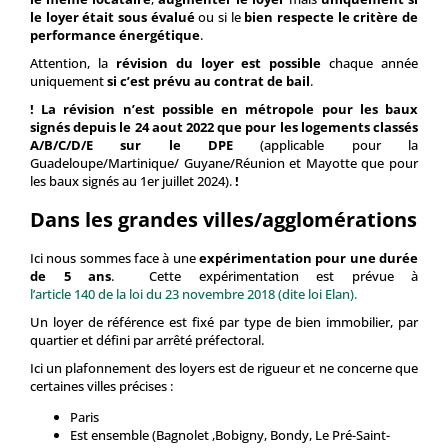
le loyer était sous évalué
ou si le
bien respecte le critère de
performance énergétique
.
Attention, la
révision du loyer est possible
chaque année
uniquement
si c’est prévu au contrat de bail
.
! La révision n’est possible en métropole pour les baux
signés depuis le 24 aout 2022 que pour les logements classés
A/B/C/D/E sur le DPE
(applicable pour la
Guadeloupe/Martinique/ Guyane/Réunion et Mayotte que pour
les baux signés au 1er juillet 2024).
!
Dans les grandes villes/agglomérations
Ici nous sommes face à une
expérimentation pour une durée
de 5 ans
. Cette expérimentation est prévue à
l’article 140 de la loi du 23 novembre 2018 (dite loi Elan).
Un loyer de référence est fixé par type de bien immobilier, par
quartier et défini par arrêté préfectoral.
Ici un plafonnement des loyers est de rigueur et ne concerne que
certaines villes précises :
Paris
Est ensemble (Bagnolet ,Bobigny, Bondy, Le Pré-Saint-