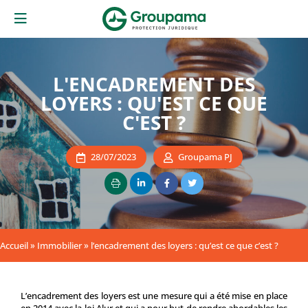
L'ENCADREMENT DES
LOYERS : QU'EST CE QUE
C'EST ?
28/07/2023
Groupama PJ
Accueil
»
Immobilier
»
l’encadrement des loyers : qu’est ce que c’est ?
L’encadrement des loyers est une mesure qui a été mise en place