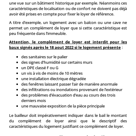
une vue sur un bâtiment historique par exemple. Néanmoins ces
caractéristiques de localisation ou de confort ne doivent pas déjà
avoir été prises en compte pour fixer le loyer de référence.
A titre d’exemple, un logement avec un balcon ou une cave ne
permet un complément de loyer que si cette caractéristique est
peu fréquente dans l’immeuble.
Attention, le complément de loyer est interdit pour les
baux signés après le 18 aout 2022 si le logement présente
:
des sanitaires sur le palier
des signes d’humidité sur certains murs
un DPE classé F ou G
un vis à vis de moins de 10 mètres
une installation électrique dégradée
des fenêtres laissant passer l’air de manière anormale
des infiltrations ou inondations provenant de l’extérieur
des problèmes d’évacuation d’eau au cours des trois
derniers mois
une mauvaise exposition de la pièce principale
Le bailleur doit impérativement indiquer dans le bail le montant
du complément de loyer ainsi que le descriptif des
caractéristiques du logement justifiant ce complément de loyer.