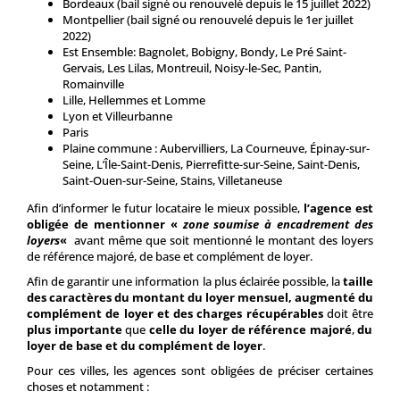
Bordeaux (bail signé ou renouvelé depuis le 15 juillet 2022)
Montpellier (bail signé ou renouvelé depuis le 1er juillet
2022)
Est Ensemble: Bagnolet, Bobigny, Bondy, Le Pré Saint-
Gervais, Les Lilas, Montreuil, Noisy-le-Sec, Pantin,
Romainville
Lille, Hellemmes et Lomme
Lyon et Villeurbanne
Paris
Plaine commune : Aubervilliers, La Courneuve, Épinay-sur-
Seine, L’Île-Saint-Denis, Pierrefitte-sur-Seine, Saint-Denis,
Saint-Ouen-sur-Seine, Stains, Villetaneuse
Afin d’informer le futur locataire le mieux possible,
l’agence est
obligée de mentionner «
zone soumise à encadrement des
loyers
«
avant même que soit mentionné le montant des loyers
de référence majoré, de base et complément de loyer.
Afin de garantir une information la plus éclairée possible, la
taille
des caractères du montant du loyer mensuel, augmenté du
complément de loyer et des charges récupérables
doit être
plus importante
que
celle du loyer de référence majoré
,
du
loyer de base et du complément de loyer
.
Pour ces villes, les agences sont obligées de préciser certaines
choses et notamment :