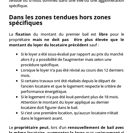
tendue ou si nous sommes dans une ville ou une agglomération
spécifique.
Dans les zones tendues hors zones
spécifiques
La
fixation
du montant du premier bail est
libre
pour le
propriétaire
mais ne doit pas être plus élevée que le
montant du loyer du locataire précédent
sauf :
Si le loyer a été sous-évalué par rapport au prix du marché
alors il y a possibilité de l’augmenter mais selon une
procédure spécifique.
Lorsque le loyer n’a pas été révisé au cours des 12 derniers
mois.
Si certains travaux ont été réalisés depuis le départ de
l’ancien locataire et que le logement respecte le critère de
performance énergétique.
Si le logement n’a pas été loué pendant plus de 18 mois.
Attention le montant du loyer appliqué au dernier
locataire doit figurer dans le bail.
Si c’est une première location, qu’aucun locataire n’était
dans le logement avant.
Le
propriétaire peut
, lors d’un
renouvellement de bail avec
le même locataire
,
augmenter le loyer
mais
uniquement si