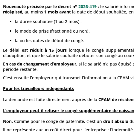
Nouveauté précisée par le décret n°
2026-419
:
le salarié infor
récépissé
, au moins
1 mois avant
la date de début souhaitée, en 
la durée souhaitée (1 ou 2 mois) ;
le mode de prise (fractionné ou non) ;
la ou les dates de début de congé.
Le délai est
réduit à 15 jours
lorsque le congé supplémentair
d’adoption, et que le salarié souhaite débuter son congé au cour
En cas de changement d’employeur
, si le salarié n’a pas épuis
période restante.
C’est ensuite l’employeur qui transmet l’information à la CPAM v
Pour les travailleurs indépendants
La demande est faite directement auprès de la
CPAM de résiden
L’employeur peut-il refuser le congé supplémentaire de naissan
Non.
Comme pour le congé de paternité, c’est un
droit absolu
du
Il ne représente aucun coût direct pour l’entreprise : l’indemnit