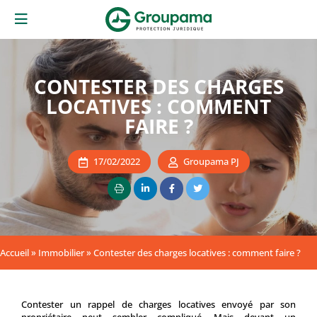
CONTESTER DES CHARGES
LOCATIVES : COMMENT
FAIRE ?
17/02/2022
Groupama PJ
Accueil
»
Immobilier
»
Contester des charges locatives : comment faire ?
Contester un rappel de charges locatives envoyé par son