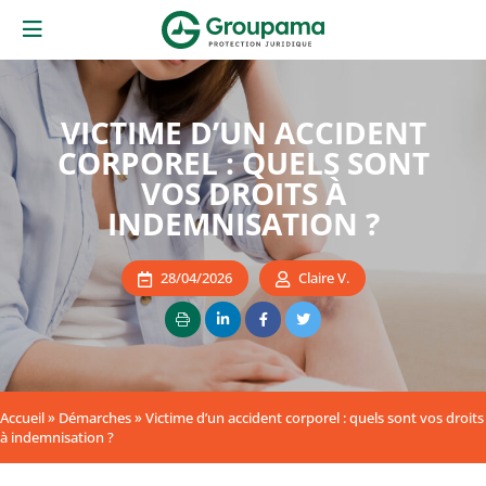
VICTIME D’UN ACCIDENT
CORPOREL : QUELS SONT
VOS DROITS À
INDEMNISATION ?
28/04/2026
Claire V.
Accueil
»
Démarches
»
Victime d’un accident corporel : quels sont vos droits
à indemnisation ?