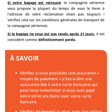
Si votre bagage est retrouvé
, la compagnie aérienne
vous propose la plupart du temps de vous le livrer à
l’adresse de votre réclamation (mais pas toujours !
Vérifiez cela sur les conditions générales de transport de
la compagnie aérienne).
Si le bagage ne vous est pas rendu après 21 jours
, il est
considéré comme
définitivement perdu
.
À SAVOIR
Vérifiez si vous possédez une assurance «
moyen de paiement » (c’est-à-dire une
assurance liée à votre carte bancaire) qui
peut vous indemniser si vous avez payé
votre vol et vos biens avec votre carte
bancaire.
Vérifiez également si vous avez une option