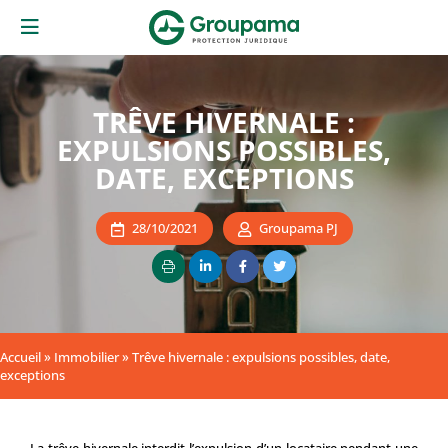
TRÊVE HIVERNALE :
EXPULSIONS POSSIBLES,
DATE, EXCEPTIONS
28/10/2021
Groupama PJ
Accueil
»
Immobilier
»
Trêve hivernale : expulsions possibles, date,
exceptions