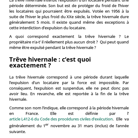
La trêve hivernale interdit l’expulsion d’un locataire pendant une
période déterminée. Son but est de protéger du froid de l’hiver
les locataires qui pourraient être expulsés. Votée en 1956 à la
suite de l’hiver le plus froid du XXe siècle, la trêve hivernale dure
généralement 5 mois. Il existe quand même des exceptions à
cette interdiction d’expulsion du locataire.
A quoi correspond exactement la trêve hivernale ? Le
propriétaire n’a-t’ il réellement plus aucun droit ? Qui peut quand
même être expulsé pendant la trêve hivernale ?
Trêve hivernale : c’est quoi
exactement ?
La trêve hivernale correspond à une période durant laquelle
l’expulsion d’un locataire par la force est impossible. Par
conséquent, l’expulsion est suspendue, elle ne peut donc pas
avoir lieu. En revanche, elle est reportée à la fin de la trêve
hivernale.
Comme son nom l’indique, elle correspond à la période hivernale
en France. Elle est définie par l’
article L412-6 du Code des procédures civiles d’exécution
. Elle va
er
généralement du 1
novembre au 31 mars (inclus) de l’année
suivante.