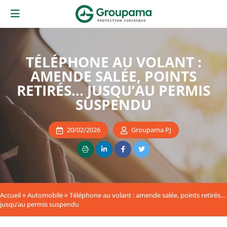
TÉLÉPHONE AU VOLANT :
AMENDE SALÉE, POINTS
RETIRÉS… JUSQU’AU PERMIS
SUSPENDU
20/02/2026
Groupama PJ
Accueil
»
Automobile
»
Téléphone au volant : amende salée, points retirés…
jusqu’au permis suspendu