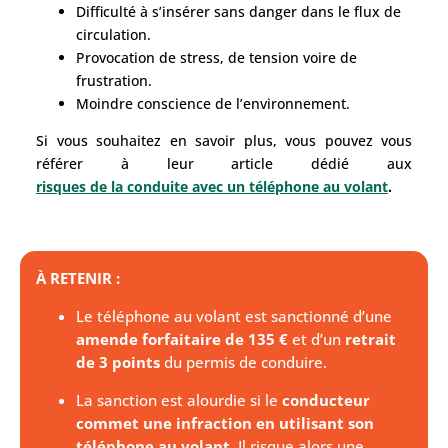
Difficulté à s’insérer sans danger dans le flux de
circulation.
Provocation de stress, de tension voire de
frustration.
Moindre conscience de l’environnement.
Si vous souhaitez en savoir plus, vous pouvez vous
référer à leur article dédié aux
risques de la conduite avec un téléphone au volant
.
À RETENIR :
Le téléphone au volant est sanctionné d’une
amende forfaitaire de 135 €
et d’un
retrait
de 3 points
du permis de conduire.
La sanction est alourdie si le
conducteur
commet une infraction en utilisant son
téléphone au volant
. Il risque alors une