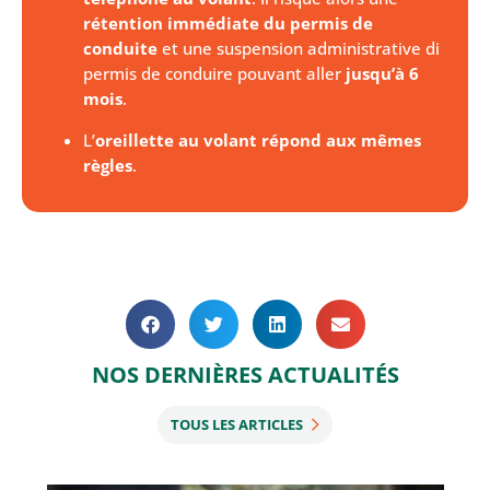
rétention immédiate du permis de
conduite
et une suspension administrative di
permis de conduire pouvant aller
jusqu’à 6
mois
.
L’
oreillette au volant répond aux mêmes
règles
.
NOS DERNIÈRES ACTUALITÉS
TOUS LES ARTICLES